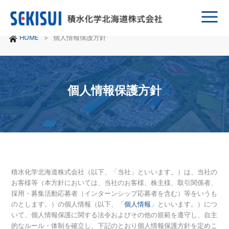
Main
HOME
個人情報保護方針
Menu
個人情報保護方針
積水化学北海道株式会社（以下、「当社」といいます。）は、当社の
お客様等（本方針においては、当社のお客様、株主様、取引関係者、
採用・募集活動応募者（インターンシップ応募者を含む）等をいうも
のとします。）の個人情報（以下、「
個人情報
」といいます。）につ
いて、個人情報保護に関する法令およびその他の規範を遵守し、自主
的なルール・体制を確立し、下記のとおり個人情報保護方針を定めこ