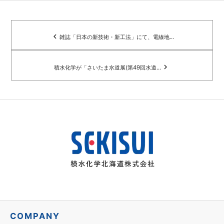
navigate_before
雑誌「日本の新技術・新工法」にて、電線地...
navigate_next
積水化学が「さいたま水道展(第49回水道...
COMPANY