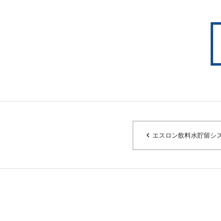
navigate_before
エスロン飲料水貯留シス