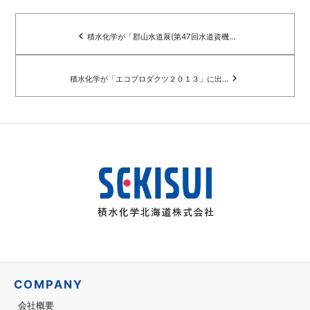
navigate_before
積水化学が「郡山水道展(第47回水道資機...
navigate_next
積水化学が「エコプロダクツ２０１３」に出...
COMPANY
会社概要