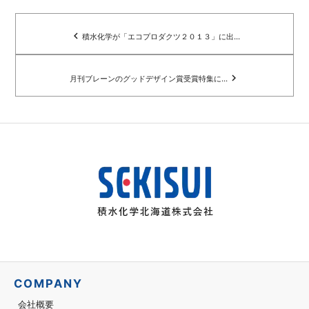
navigate_before
積水化学が「エコプロダクツ２０１３」に出...
navigate_next
月刊ブレーンのグッドデザイン賞受賞特集に...
COMPANY
会社概要