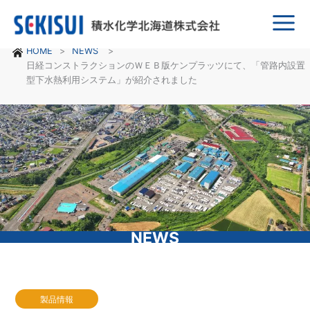
Main
HOME
NEWS
Menu
日経コンストラクションのＷＥＢ版ケンプラッツにて、「管路内設置
型下水熱利用システム」が紹介されました
NEWS
製品情報