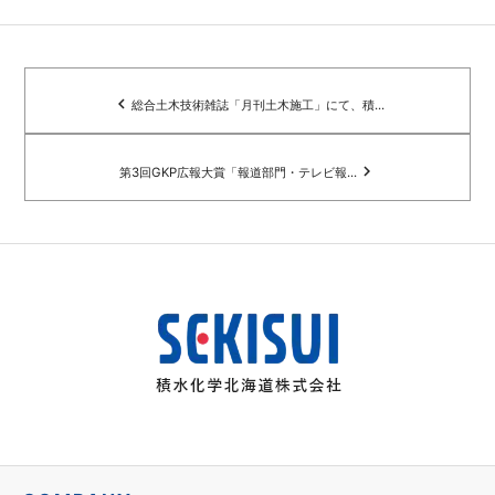
navigate_before
総合土木技術雑誌「月刊土木施工」にて、積...
navigate_next
第3回GKP広報大賞「報道部門・テレビ報...