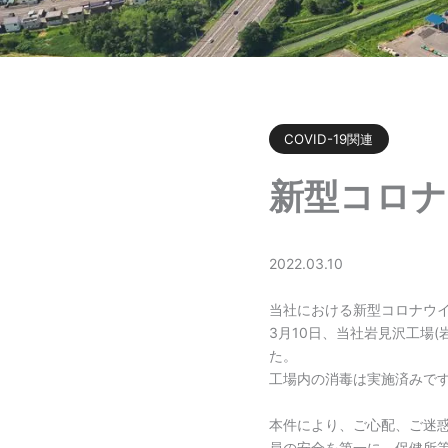
COVID-19関連
新型コロナ
2022.03.10
当社における新型コロナウ
3月10日、当社岩見沢工場
た。
工場内の消毒は実施済みで
本件により、ご心配、ご迷
員の安全を第一に、保健所