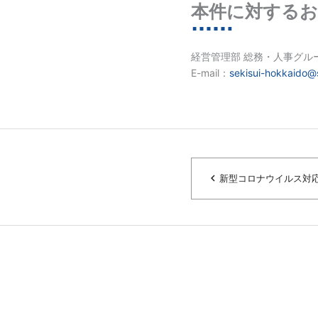
本件に対するお
経営管理部 総務・人事グル
E-mail：
sekisui-hokkaido@
navigate_before
新型コロナウイルス対