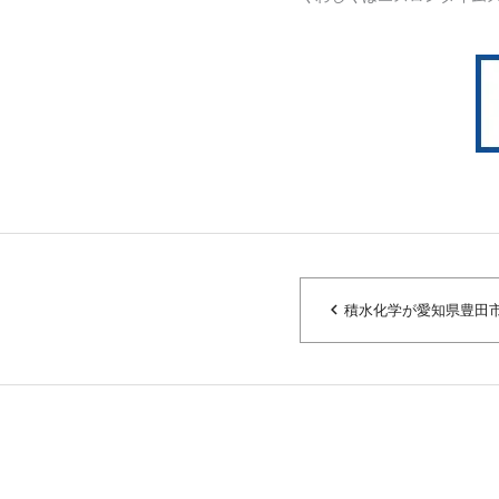
navigate_before
積水化学が愛知県豊田市